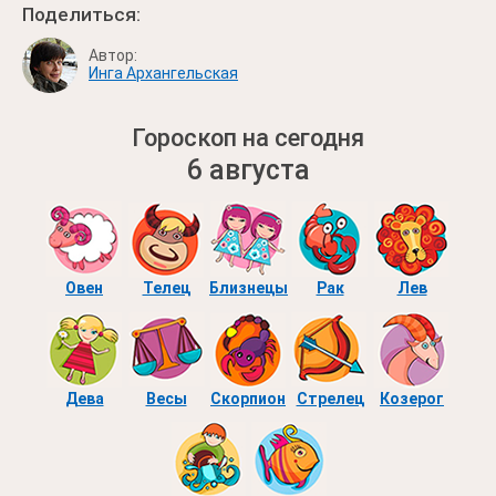
Поделиться:
Автор:
Инга Архангельская
Гороскоп на сегодня
6 августа
Овен
Телец
Близнецы
Рак
Лев
Дева
Весы
Скорпион
Стрелец
Козерог