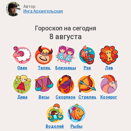
Автор:
Инга Архангельская
Гороскоп на сегодня
8 августа
Овен
Телец
Близнецы
Рак
Лев
Дева
Весы
Скорпион
Стрелец
Козерог
Водолей
Рыбы