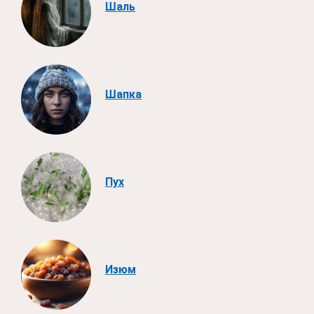
Шаль
Шапка
Пух
Изюм