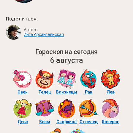
Поделиться:
Автор:
Инга Архангельская
Гороскоп на сегодня
6 августа
Овен
Телец
Близнецы
Рак
Лев
Дева
Весы
Скорпион
Стрелец
Козерог