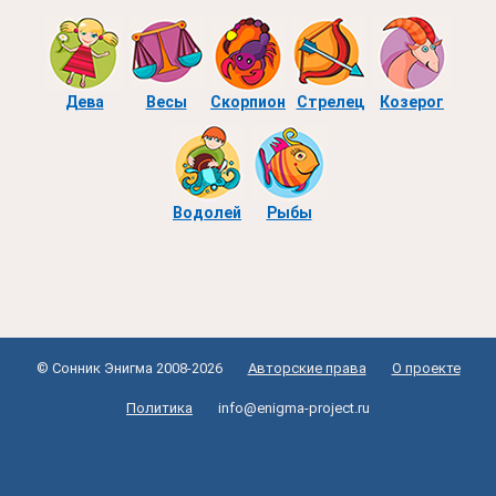
Дева
Весы
Скорпион
Стрелец
Козерог
Водолей
Рыбы
© Сонник Энигма 2008-2026
Авторские права
О проекте
Политика
info@enigma-project.ru