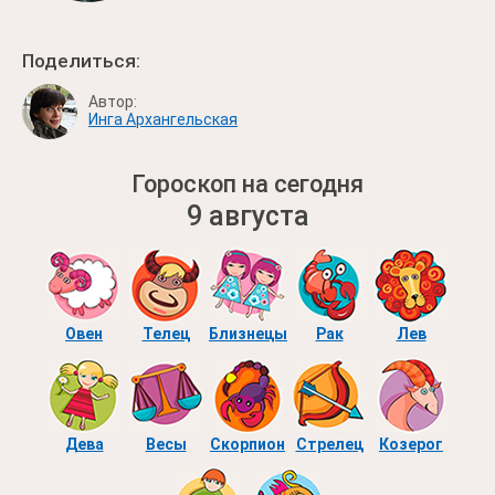
Поделиться:
Автор:
Инга Архангельская
Гороскоп на сегодня
9 августа
Овен
Телец
Близнецы
Рак
Лев
Дева
Весы
Скорпион
Стрелец
Козерог