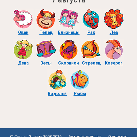
Овен
Телец
Близнецы
Рак
Лев
Дева
Весы
Скорпион
Стрелец
Козерог
Водолей
Рыбы
© Сонник Энигма 2008-2026
Авторские права
О проекте