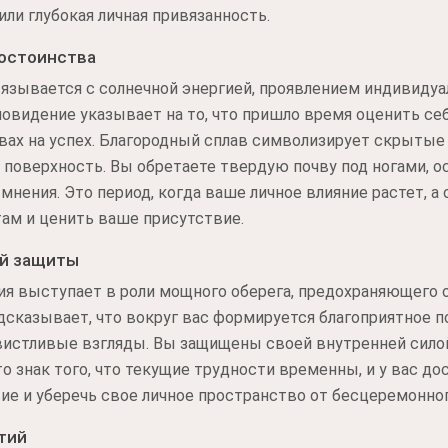
или глубокая личная привязанность.
достоинства
язывается с солнечной энергией, проявлением индивидуа
овидение указывает на то, что пришло время оценить себ
авах на успех. Благородный сплав символизирует скрыты
поверхность. Вы обретаете твердую почву под ногами, о
 мнения. Это период, когда ваше личное влияние растет,
ам и ценить ваше присутствие.
ей защиты
ия выступает в роли мощного оберега, предохраняющего 
дсказывает, что вокруг вас формируется благоприятное по
авистливые взгляды. Вы защищены своей внутренней сило
о знак того, что текущие трудности временны, и у вас до
ие и уберечь свое личное пространство от бесцеремонно
тий