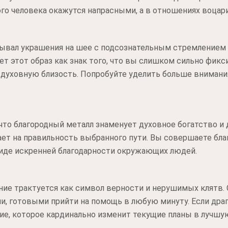
го человека окажутся напрасными, а в отношениях воцар
ывал украшения на шее с подсознательным стремлением к
ет этот образ как знак того, что вы слишком сильно фикс
у духовную близость. Попробуйте уделить больше вниман
 что благородный металл знаменует духовное богатство и
вает на правильность выбранного пути. Вы совершаете бл
виде искренней благодарности окружающих людей.
ние трактуется как символ верности и нерушимых клятв. 
 готовыми прийти на помощь в любую минуту. Если драго
е, которое кардинально изменит текущие планы в лучшую