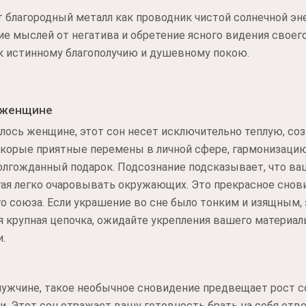
 благородный металл как проводник чистой солнечной эн
е мыслей от негатива и обретение ясного видения своег
к истинному благополучию и душевному покою.
 женщине
лось женщине, этот сон несет исключительно теплую, со
скорые приятные перемены в личной сфере, гармонизац
долгожданный подарок. Подсознание подсказывает, что в
огая легко очаровывать окружающих. Это прекрасное сно
о союза. Если украшение во сне было тонким и изящным,
я крупная цепочка, ожидайте укрепления вашего материал
.
мужчине, такое необычное сновидение предвещает рост со
. Этот сон отражает вашу готовность брать на себя отве