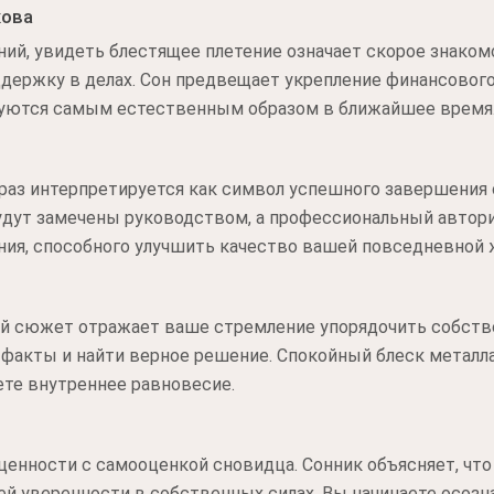
кова
ний, увидеть блестящее плетение означает скорое знако
держку в делах. Сон предвещает укрепление финансовог
зуются самым естественным образом в ближайшее время
раз интерпретируется как символ успешного завершения 
удут замечены руководством, а профессиональный автори
ия, способного улучшить качество вашей повседневной 
ный сюжет отражает ваше стремление упорядочить собст
факты и найти верное решение. Спокойный блеск металла
ете внутреннее равновесие.
енности с самооценкой сновидца. Сонник объясняет, что
ей уверенности в собственных силах. Вы начинаете осоз