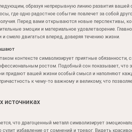
следующим, образуя непрерывную линию развития вашей 
осы, где одно радостное событие повлечет за собой друг
получия. Перед вами открываются новые перспективы, к
ительные эмоции и материальное удовлетворение. Главн
и смело двигаться вперед, доверяя течению жизни.
рашают
таком контексте символизирует приятные обязанности, с
офессиональным ростом. Подобный сон показывает, что э
 они придают вашей жизни особый смысл и наполняют каж
причастность к чему-то важному и великому, что позволяе
х источниках
ется, что драгоценный металл символизирует эмоциональ
 сулит избавление от сомнений и тревог. Видеть красивое