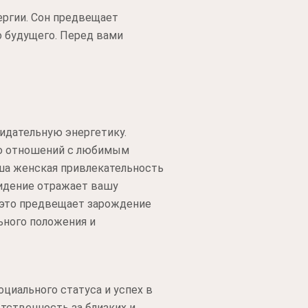
ергии. Сон предвещает
о будущего. Перед вами
зидательную энергетику.
ию отношений с любимым
аша женская привлекательность
видение отражает вашу
 это предвещает зарождение
ьного положения и
циального статуса и успех в
тственность за близких и