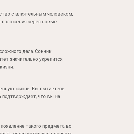
мство с влиятельным человеком,
о положения через новые
.
сложного дела. Сонник
тет значительно укрепится.
жизни.
венную жизнь. Вы пытаетесь
 подтверждает, что вы на
 появление такого предмета во
навать свою истинную ценность