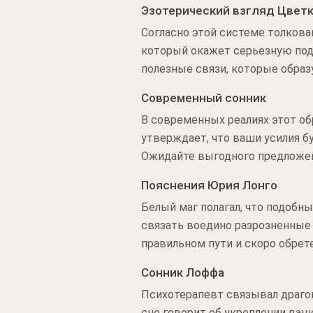
Эзотерический взгляд Цвет
Согласно этой системе толкова
который окажет серьезную под
полезные связи, которые обра
Современный сонник
В современных реалиях этот об
утверждает, что ваши усилия б
Ожидайте выгодного предложен
Пояснения Юрия Лонго
Белый маг полагал, что подоб
связать воедино разрозненные 
правильном пути и скоро обрет
Сонник Лоффа
Психотерапевт связывал драгоц
сне говорит об укреплении ваш