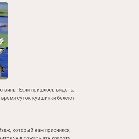
 вины. Если пришлось видеть,
е время суток кувшинки белеют
йзаж, который вам приснился,
ится уничтожать эту красоту,