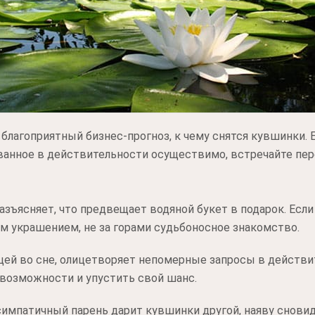
 благоприятный бизнес-прогноз, к чему снятся кувшинки. 
ванное в действительности осуществимо, встречайте пе
зъясняет, что предвещает водяной букет в подарок. Есл
м украшением, не за горами судьбоносное знакомство.
ей во сне, олицетворяет непомерные запросы в действит
 возможности и упустить свой шанс.
симпатичный парень дарит кувшинки другой, наяву снови