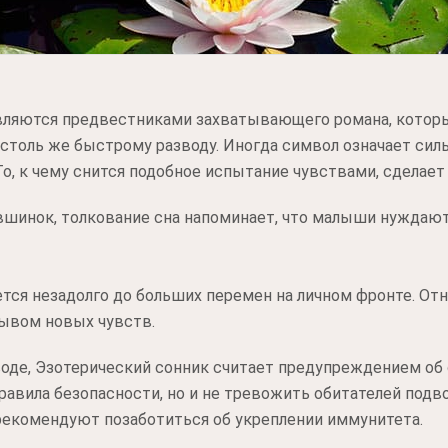
вляются предвестниками захватывающего романа, котор
столь же быстрому разводу. Иногда символ означает сил
То, к чему снится подобное испытание чувствами, сделает
вшинок, толкование сна напоминает, что малыши нуждаются
ется незадолго до больших перемен на личном фронте. От
лывом новых чувств.
 воде, Эзотерический сонник считает предупреждением об 
равила безопасности, но и не тревожить обитателей подво
 рекомендуют позаботиться об укреплении иммунитета.