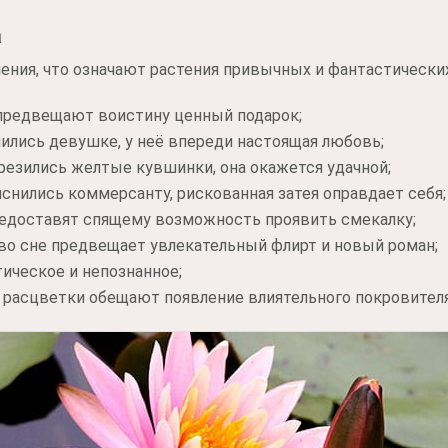
а
ения, что означают растения привычных и фантастически
предвещают воистину ценный подарок;
ились девушке, у неё впереди настоящая любовь;
грезились желтые кувшинки, она окажется удачной;
снились коммерсанту, рискованная затея оправдает себя;
редоставят спящему возможность проявить смекалку;
 во сне предвещает увлекательный флирт и новый роман;
ическое и непознанное;
расцветки обещают появление влиятельного покровителя