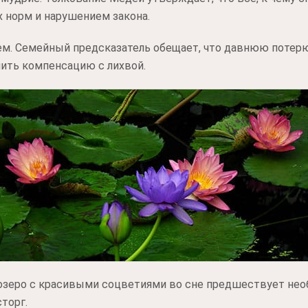
 норм и нарушением закона.
м. Семейный предсказатель обещает, что давнюю потерю,
чить компенсацию с лихвой.
озеро с красивыми соцветиями во сне предшествует нео
торг.