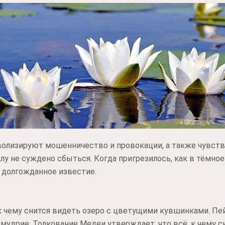
олизируют мошенничество и провокации, а также чувство
лу не суждено сбыться. Когда пригрезилось, как в тёмно
т долгожданное известие.
к чему снится видеть озеро с цветущими кувшинками. Пе
мудрие. Толкование Медеи утверждает, что всё, к чему сн