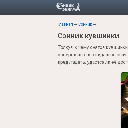
Главная
→
Сонник
→
Сонник кувшинки
Толкуя, к чему снятся кувшинк
совершенно неожиданное значен
предугадать, удастся ли её дос