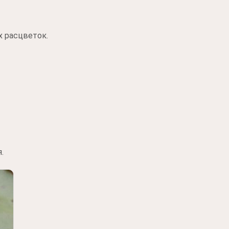
х расцветок.
.