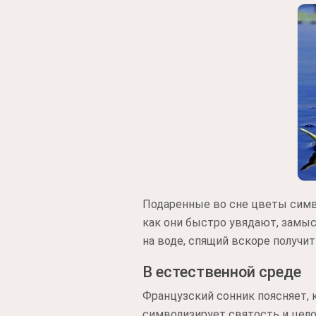
Подаренные во сне цветы симв
как они быстро увядают, замыс
на воде, спящий вскоре получи
В естественной среде
Французский сонник поясняет, 
символизирует святость и цело