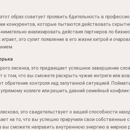
этот образ советует проявить бдительность в профессио
чии конкурентов, которые пытаются действовать скрытно
внимательно анализировать действия партнеров по бизнес
 играет, это сулит появление в его жизни хитрой и очаро
анием.
ерька
рого лисенка, это предвещает успешное завершение слож
ит о том, что вы сможете раскрыть чужие интриги или во
обретение контроля над запутанной ситуацией. Поймать 
к упрямому коллеге или решить давний семейный конфлик
 ласково, это свидетельствует о вашей способности нах
ает на то, что вы успешно приручили свои собственные ст
а вы сможете направить внутреннюю энергию в мирное ру