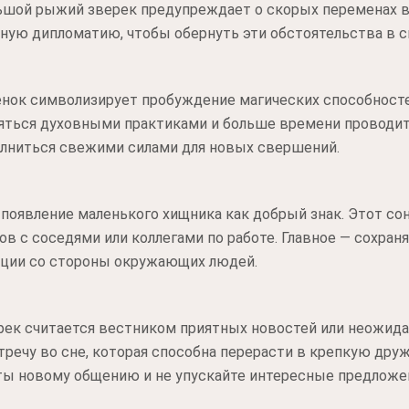
ьшой рыжий зверек предупреждает о скорых переменах в
ную дипломатию, чтобы обернуть эти обстоятельства в с
сенок символизирует пробуждение магических способност
яться духовными практиками и больше времени проводить
олниться свежими силами для новых свершений.
появление маленького хищника как добрый знак. Этот со
в с соседями или коллегами по работе. Главное — сохран
ации со стороны окружающих людей.
ерек считается вестником приятных новостей или неожид
речу во сне, которая способна перерасти в крепкую дру
ты новому общению и не упускайте интересные предложе