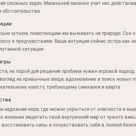
я сложных задач. Маленький лисенок учит нас действоват
 обстоятельства.
уиции
ым чутьем, помогающим им выживать на природе. Сон о
осу и предчувствиям. Ваша интуиция сейчас остра как ни
путанной ситуации.
игры
сти, но порой для решения проблем нужен игровой подход.
згляд на привычные вещи, вдохновение и поиск новых пу
кательному квесту, требующему смекалки и азарта.
ства
а надежная нора, где можно укрыться от опасности и вы
т о желании защитить свой внутренний мир от чужого вме
 восстановить силы и почувствовать себя в полной безоп