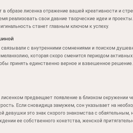
 в образе лисенка отражение вашей креативности и стр
ремя реализовать свои давние творческие идеи и проекты.
игинальность станет главным ключом к успеху.
шиной
аз связывали с внутренними сомнениями и поиском душев
 меланхолию, которая скоро сменится периодом активных
тобы принять единственно верное и взвешенное решение.
с лисенком предвещает появление в близком окружении ч
ость. Если сновидица замужем, сон указывает на необх
ой девушки это знак скорого знакомства с обаятельным, 
ждении ее собственного кокетства, женской притягатель