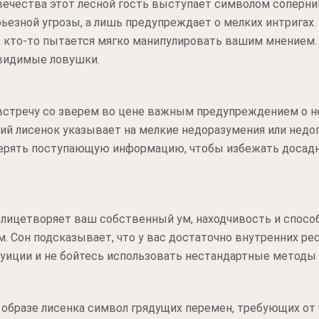
ечества этот лесной гость выступает символом соперниц
рьезной угрозы, а лишь предупреждает о мелких интригах
о, кто-то пытается мягко манипулировать вашим мнением
евидимые ловушки.
 встречу со зверем во цене важным предупреждением о 
ий лисенок указывает на мелкие недоразумения или нед
верять поступающую информацию, чтобы избежать досад
 олицетворяет ваш собственный ум, находчивость и спосо
 Сон подсказывает, что у вас достаточно внутренних ре
уиции и не бойтесь использовать нестандартные методы
 образе лисенка символ грядущих перемен, требующих от