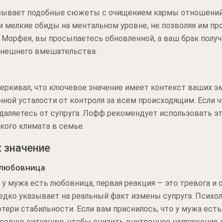
язывает подобные сюжеты с очищением кармы отношений
 мелкие обиды на ментальном уровне, не позволяя им про
х Морфея, вы просыпаетесь обновленной, а ваш брак пол
 внешнего вмешательства.
еркивал, что ключевое значение имеет контекст ваших э
енной усталости от контроля за всем происходящим. Если 
даляетесь от супруга. Лофф рекомендует использовать э
кого климата в семье.
х значение
 любовница
 у мужа есть любовница, первая реакция — это тревога и 
редко указывает на реальный факт измены супруга. Психо
тери стабильности. Если вам приснилось, что у мужа ест
совую ситуацию, чтобы снизить внутреннее напряжение 