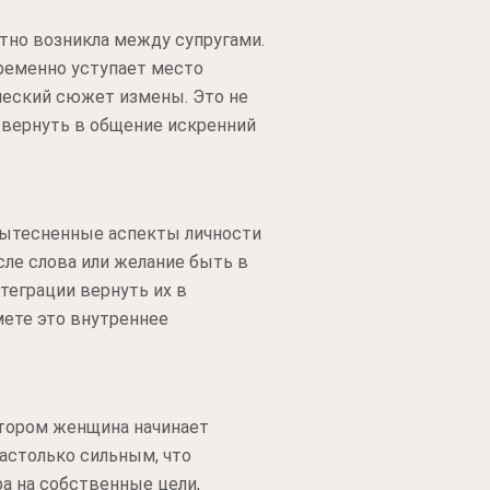
тно возникла между супругами.
ременно уступает место
ческий сюжет измены. Это не
 вернуть в общение искренний
 вытесненные аспекты личности
сле слова или желание быть в
теграции вернуть их в
мете это внутреннее
отором женщина начинает
астолько сильным, что
а на собственные цели,