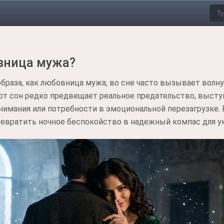
овница мужа?
браза, как любовница мужа, во сне часто вызывает волн
тот сон редко предвещает реальное предательство, выст
внимания или потребности в эмоциональной перезагрузке
ревратить ночное беспокойство в надежный компас для у