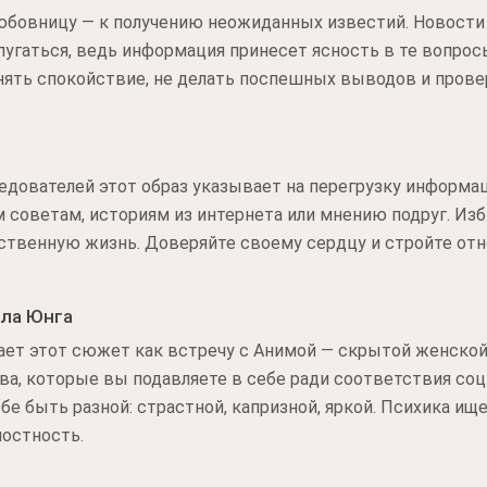
юбовницу — к получению неожиданных известий. Новости
 пугаться, ведь информация принесет ясность в те вопро
нять спокойствие, не делать поспешных выводов и прове
едователей этот образ указывает на перегрузку информ
м советам, историям из интернета или мнению подруг. И
ственную жизнь. Доверяйте своему сердцу и стройте отн
рла Юнга
ает этот сюжет как встречу с Анимой — скрытой женской
ва, которые вы подавляете в себе ради соответствия со
е быть разной: страстной, капризной, яркой. Психика ище
лостность.