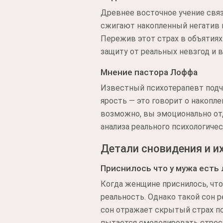
Древнее восточное учение св
сжигают накопленный негатив и
Пережив этот страх в объятия
защиту от реальных невзгод и
Мнение пастора Лоффа
Известный психотерапевт подч
ярость — это говорит о накопл
возможно, вы эмоционально от
анализа реального психологичес
Детали сновидения и и
Приснилось что у мужа есть
Когда женщине приснилось, что
реальность. Однако такой сон 
сон отражает скрытый страх по
пытается смоделировать стрес