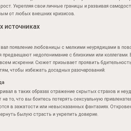
рост. Укрепляя свои личные границы и развивая самодос
ным от любых внешних кризисов.
х источниках
вал появление любовницы с мелкими неурядицами в повс
 предвещают недопонимание с близкими или коллегами.
овсем искренни. Сюжет призывает проявить бдительность 
ям, чтобы избежать досадных разочарований.
да
тривал в таких образах отражение скрытых страхов и не
 на то, что вы боитесь потерять сексуальную привлекате
тся в зажатости или невысказанных фантазиях. Откровен
ернуть былую страсть и укрепить доверие.