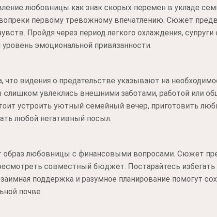
ление любовницы как знак скорых перемен в укладе семь
вопреки первому тревожному впечатлению. Сюжет предв
чувств. Пройдя через период легкого охлаждения, супруги
 уровень эмоциональной привязанности.
, что видения о предательстве указывают на необходим
ы слишком увлеклись внешними заботами, работой или о
 Стоит устроить уютный семейный вечер, приготовить лю
вать любой негативный посыл.
т образ любовницы с финансовыми вопросами. Сюжет п
ресмотреть совместный бюджет. Постарайтесь избегать
заимная поддержка и разумное планирование помогут сох
ьной почве.