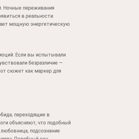
. Ночные переживания
явиться в реальности.
учает мощную энергетическую
моций. Если вы испытывали
чувствовали безразличие —
тот сюжет как маркер для
обида, переходящие в
логи объясняют, что подобный
ь любовница, подсознание
наяву. Подобный сон