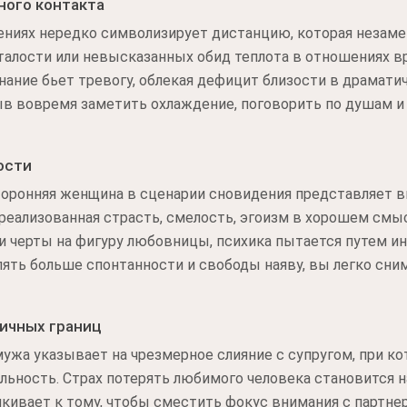
ного контакта
ниях нередко символизирует дистанцию, которая незаме
талости или невысказанных обид теплота в отношениях в
ание бьет тревогу, облекая дефицит близости в драмати
ыв вовремя заметить охлаждение, поговорить по душам и
ости
сторонняя женщина в сценарии сновидения представляет
реализованная страсть, смелость, эгоизм в хорошем смы
и черты на фигуру любовницы, психика пытается путем ин
лять больше спонтанности и свободы наяву, вы легко сни
ичных границ
ужа указывает на чрезмерное слияние с супругом, при к
ьность. Страх потерять любимого человека становится н
кивает к тому, чтобы сместить фокус внимания с партнер