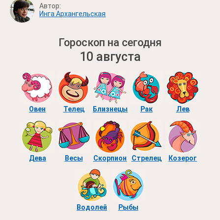
Автор:
Инга Архангельская
Гороскоп на сегодня
10 августа
Овен
Телец
Близнецы
Рак
Лев
Дева
Весы
Скорпион
Стрелец
Козерог
Водолей
Рыбы