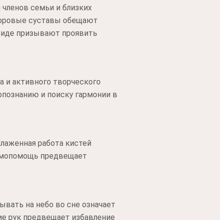
 членов семьи и близких
Здоровые суставы обещают
виде призывают проявить
а и активного творческого
опознанию и поиску гармонии в
лаженная работа кистей
заимопомощь предвещает
ывать на небо во сне означает
ие рук предвещает избавление