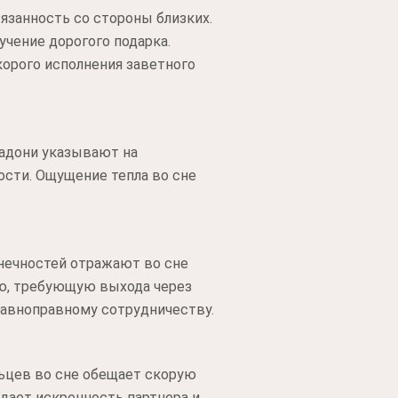
язанность со стороны близких.
учение дорогого подарка.
орого исполнения заветного
ладони указывают на
ости. Ощущение тепла во сне
онечностей отражают во сне
ю, требующую выхода через
равноправному сотрудничеству.
ьцев во сне обещает скорую
дает искренность партнера и