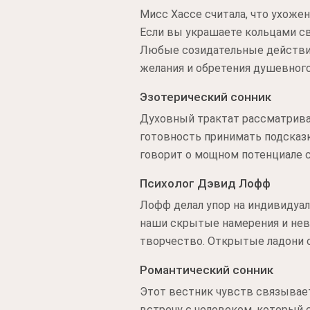
Мисс Хассе считала, что ухоже
Если вы украшаете кольцами св
Любые созидательные действия
желания и обретения душевного
Эзотерический сонник
Духовный трактат рассматрива
готовность принимать подсказк
говорит о мощном потенциале с
Психолог Дэвид Лофф
Лофф делал упор на индивидуал
наши скрытые намерения и нев
творчество. Открытые ладони 
Романтический сонник
Этот вестник чувств связывае
встречу с человеком, который