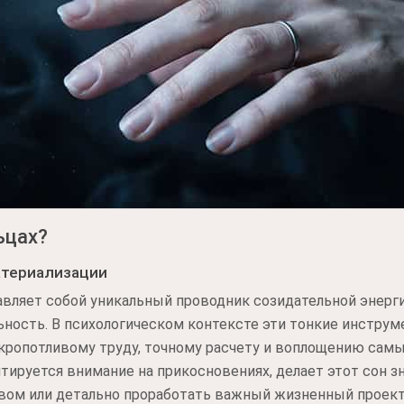
ьцах?
атериализации
авляет собой уникальный проводник созидательной энерг
ость. В психологическом контексте эти тонкие инструме
кропотливому труду, точному расчету и воплощению сам
тируется внимание на прикосновениях, делает этот сон 
твом или детально проработать важный жизненный проек