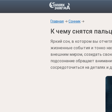
Главная
→
Сонник
→
К чему снятся паль
Яркий сон, в котором вы отче
жизненные события и тонко нас
внешним миром, созидать свою 
подсознание обращает внимание
сосредоточиться на деталях и 