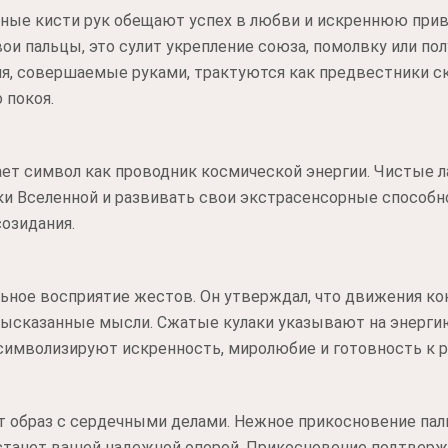
нные кисти рук обещают успех в любви и искреннюю прив
ои пальцы, это сулит укрепление союза, помолвку или пол
, совершаемые руками, трактуются как предвестники ск
 покоя.
ет символ как проводник космической энергии. Чистые 
и Вселенной и развивать свои экстрасенсорные способн
озидания.
ьное восприятие жестов. Он утверждал, что движения к
ысказанные мысли. Сжатые кулаки указывают на энерги
символизируют искренность, миролюбие и готовность к 
т образ с сердечными делами. Нежное прикосновение пал
 станет вашей надежной опорой. Прикосновение подтверж