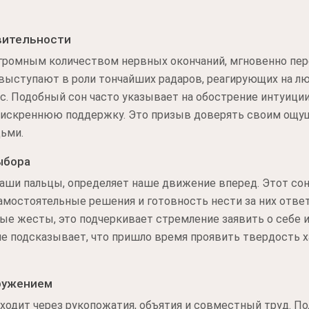
вительности
громным количеством нервных окончаний, мгновенно пер
 выступают в роли тончайших радаров, реагирующих на л
с. Подобный сон часто указывает на обострение интуици
 искреннюю поддержку. Это призыв доверять своим ощу
дьми.
ыбора
аши пальцы, определяет наше движение вперед. Этот со
амостоятельные решения и готовность нести за них ответ
е жесты, это подчеркивает стремление заявить о себе 
е подсказывает, что пришло время проявить твердость х
кружением
ходит через рукопожатия, объятия и совместный труд. П