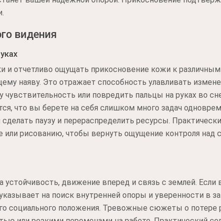
.
го видения
уках
ки и отчетливо ощущать прикосновение кожи к различным
ему наяву. Это отражает способность улавливать измене
у чувствительность или повредить пальцы на руках во сн
тся, что вы берете на себя слишком много задач одновре
 сделать паузу и перераспределить ресурсы. Практический
е или рисованию, чтобы вернуть ощущение контроля над 
 устойчивость, движение вперед и связь с землей. Если
о указывает на поиск внутренней опоры и уверенности в 
го социального положения. Тревожные сюжеты о потере 
ью или резкими переменами на работе. Практический сов