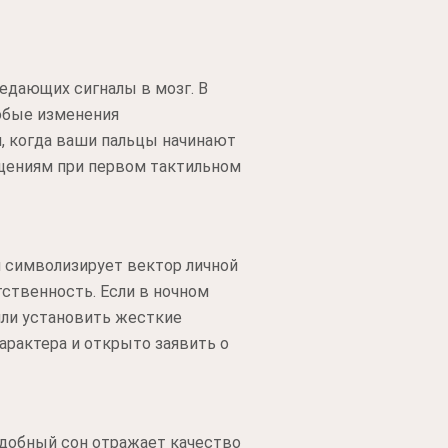
едающих сигналы в мозг. В
юбые изменения
и, когда ваши пальцы начинают
щениям при первом тактильном
н символизирует вектор личной
ственность. Если в ночном
или установить жесткие
арактера и открыто заявить о
одобный сон отражает качество