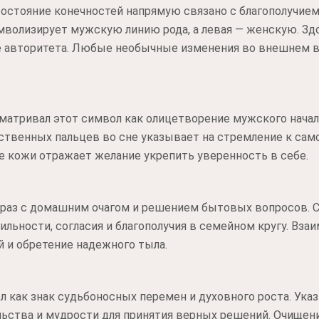
состояние конечностей напрямую связано с благополучием
имволизирует мужскую линию рода, а левая — женскую. 
е авторитета. Любые необычные изменения во внешнем 
.
атривал этот символ как олицетворение мужского начал
ственных пальцев во сне указывает на стремление к сам
ье кожи отражает желание укрепить уверенность в себе.
раз с домашним очагом и решением бытовых вопросов. С
ильности, согласия и благополучия в семейном кругу. В
 и обретение надежного тыла.
 как знак судьбоносных перемен и духовного роста. Указ
ьства и мудрости для принятия верных решений. Очищен