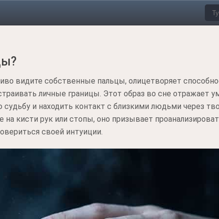
цы?
тливо видите собственные пальцы, олицетворяет способн
траивать личные границы. Этот образ во сне отражает 
судьбу и находить контакт с близкими людьми через тв
 на кисти рук или стопы, оно призывает проанализирова
довериться своей интуиции.