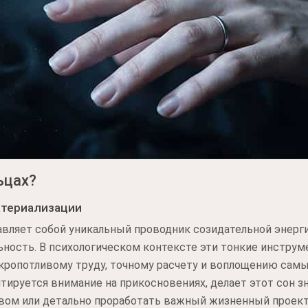
ьцах?
атериализации
авляет собой уникальный проводник созидательной энерг
ость. В психологическом контексте эти тонкие инструме
кропотливому труду, точному расчету и воплощению сам
тируется внимание на прикосновениях, делает этот сон 
твом или детально проработать важный жизненный проек