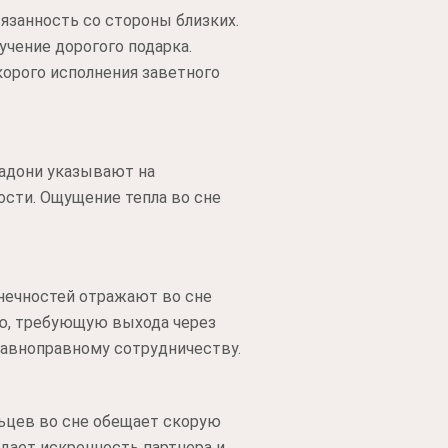
язанность со стороны близких.
учение дорогого подарка.
орого исполнения заветного
ладони указывают на
ости. Ощущение тепла во сне
онечностей отражают во сне
ю, требующую выхода через
равноправному сотрудничеству.
ьцев во сне обещает скорую
дает искренность партнера и