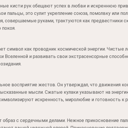
нные кисти рук обещают успех в любви и искреннюю прив
ои пальцы, это сулит укрепление союза, помолвку или пол
, совершаемые руками, трактуются как предвестники ск
 покоя.
ет символ как проводник космической энергии. Чистые 
и Вселенной и развивать свои экстрасенсорные способн
озидания.
ьное восприятие жестов. Он утверждал, что движения к
ысказанные мысли. Сжатые кулаки указывают на энерги
символизируют искренность, миролюбие и готовность к 
т образ с сердечными делами. Нежное прикосновение пал
 станет вашей надежной опорой. Прикосновение подтверж