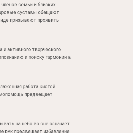
 членов семьи и близких
Здоровые суставы обещают
виде призывают проявить
а и активного творческого
опознанию и поиску гармонии в
лаженная работа кистей
заимопомощь предвещает
ывать на небо во сне означает
ие рук предвещает избавление