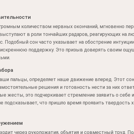
вительности
громным количеством нервных окончаний, мгновенно пер
 выступают в роли тончайших радаров, реагирующих на л
с. Подобный сон часто указывает на обострение интуици
 искреннюю поддержку. Это призыв доверять своим ощу
дьми.
ыбора
аши пальцы, определяет наше движение вперед. Этот со
амостоятельные решения и готовность нести за них ответ
е жесты, это подчеркивает стремление заявить о себе 
е подсказывает, что пришло время проявить твердость х
кружением
ходит через рукопожатия, объятия и совместный труд. П