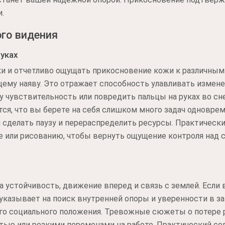
.
го видения
уках
ки и отчетливо ощущать прикосновение кожи к различным
ему наяву. Это отражает способность улавливать измене
у чувствительность или повредить пальцы на руках во сн
тся, что вы берете на себя слишком много задач одновре
 сделать паузу и перераспределить ресурсы. Практический
е или рисованию, чтобы вернуть ощущение контроля над 
 устойчивость, движение вперед и связь с землей. Если
о указывает на поиск внутренней опоры и уверенности в 
го социального положения. Тревожные сюжеты о потере 
ью или резкими переменами на работе. Практический сов