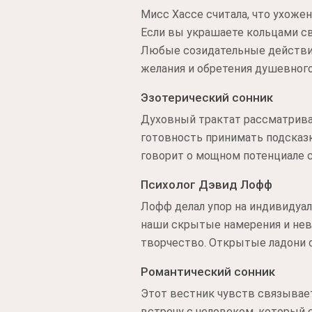
Мисс Хассе считала, что ухоже
Если вы украшаете кольцами св
Любые созидательные действия
желания и обретения душевного
Эзотерический сонник
Духовный трактат рассматрива
готовность принимать подсказк
говорит о мощном потенциале с
Психолог Дэвид Лофф
Лофф делал упор на индивидуал
наши скрытые намерения и нев
творчество. Открытые ладони 
Романтический сонник
Этот вестник чувств связывае
встречу с человеком, который