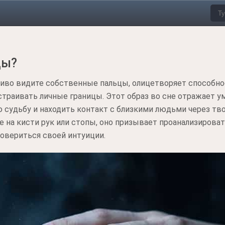
цы?
тливо видите собственные пальцы, олицетворяет способн
траивать личные границы. Этот образ во сне отражает 
судьбу и находить контакт с близкими людьми через тв
 на кисти рук или стопы, оно призывает проанализирова
довериться своей интуиции.