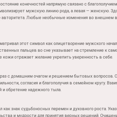
состояние конечностей напрямую связано с благополучием
имволизирует мужскую линию рода, а левая — женскую. 
е авторитета. Любые необычные изменения во внешнем 
.
атривал этот символ как олицетворение мужского начал
ственных пальцев во сне указывает на стремление к сам
ье кожи отражает желание укрепить уверенность в себе.
раз с домашним очагом и решением бытовых вопросов. С
ильности, согласия и благополучия в семейном кругу. В
 и обретение надежного тыла.
 как знак судьбоносных перемен и духовного роста. Указ
ьства и мудрости для принятия верных решений. Очищен