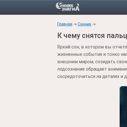
Главная
→
Сонник
→
К чему снятся паль
Яркий сон, в котором вы отче
жизненные события и тонко нас
внешним миром, созидать свою 
подсознание обращает внимание
сосредоточиться на деталях и 