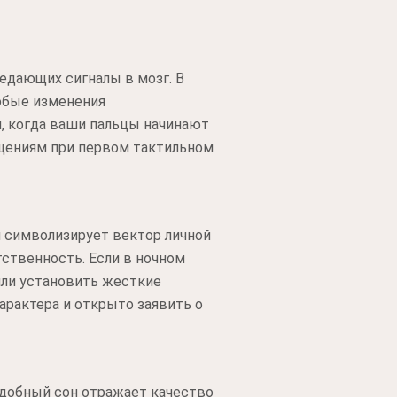
едающих сигналы в мозг. В
юбые изменения
и, когда ваши пальцы начинают
щениям при первом тактильном
н символизирует вектор личной
ственность. Если в ночном
или установить жесткие
арактера и открыто заявить о
одобный сон отражает качество