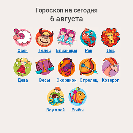
Гороскоп на сегодня
6 августа
Овен
Телец
Близнецы
Рак
Лев
Дева
Весы
Скорпион
Стрелец
Козерог
Водолей
Рыбы