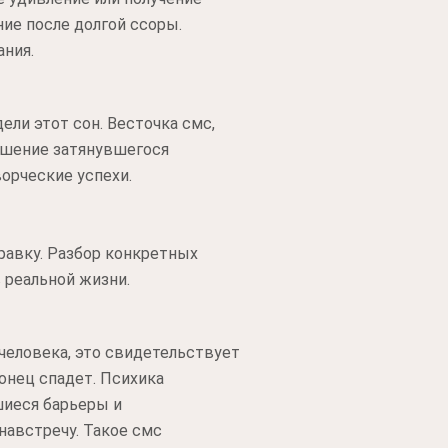
ие после долгой ссоры.
ания.
ли этот сон. Весточка смс,
ешение затянувшегося
орческие успехи.
правку. Разбор конкретных
 реальной жизни.
человека, это свидетельствует
онец спадет. Психика
шиеся барьеры и
навстречу. Такое смс