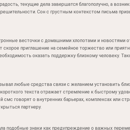
адость, текущие дела завершатся благополучно, а возни
 решительности. Сон с грустным контекстом письма приз
тронные весточки с домашними хлопотами и новостями от
т скорое приглашение на семейное торжество или приятн
обходимость оказать поддержку близкому человеку. Тако
зывал любые средства связи с желанием установить бли
 короткого текста отражает стремление к быстрому удов
й смс говорят о внутренних барьерах, комплексах или стр
крыться партнеру.
ала подобные знаки как предупреждение о важных переме