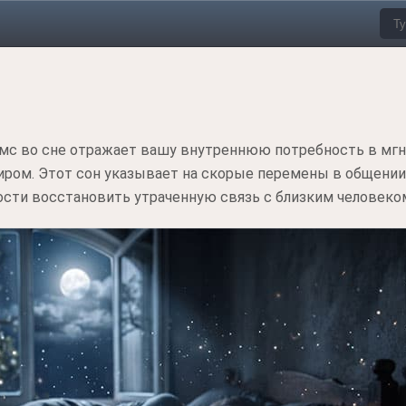
смс во сне отражает вашу внутреннюю потребность в мг
ом. Этот сон указывает на скорые перемены в общении
сти восстановить утраченную связь с близким человеко