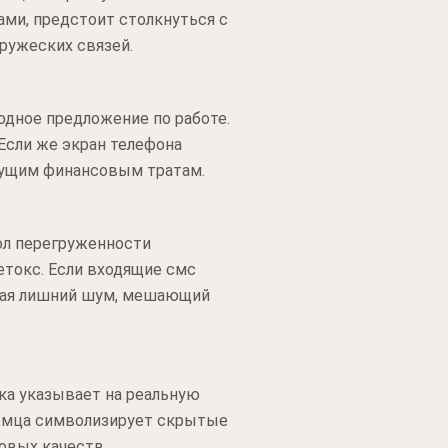
ми, предстоит столкнуться с
дружеских связей.
одное предложение по работе.
Если же экран телефона
екущим финансовым тратам.
ол перегруженности
токс. Если входящие смс
екая лишний шум, мешающий
ка указывает на реальную
комца символизирует скрытые
овых качеств.