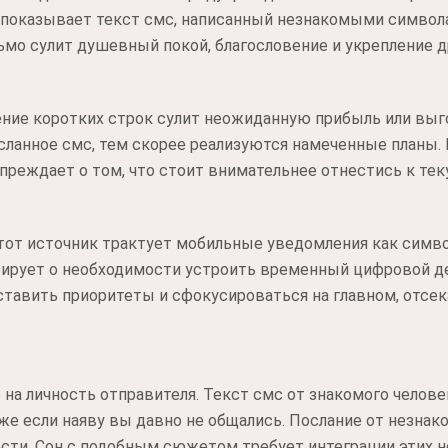
 показывает текст смс, написанный незнакомыми символа
сьмо сулит душевный покой, благословение и укрепление 
ение коротких строк сулит неожиданную прибыль или выг
ланное смс, тем скорее реализуются намеченные планы. 
дупреждает о том, что стоит внимательнее отнестись к т
этот источник трактует мобильные уведомления как симв
зирует о необходимости устроить временный цифровой де
сставить приоритеты и сфокусироваться на главном, отс
а личность отправителя. Текст смс от знакомого челове
же если наяву вы давно не общались. Послание от незна
сти. Сон с подобным сюжетом требует интеграции этих н