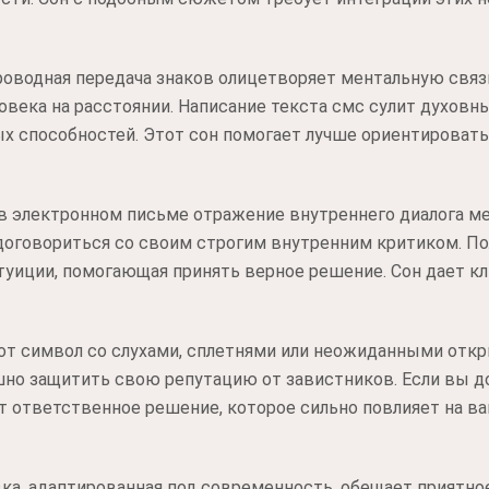
проводная передача знаков олицетворяет ментальную свя
овека на расстоянии. Написание текста смс сулит духовн
х способностей. Этот сон помогает лучше ориентировать
в электронном письме отражение внутреннего диалога м
договориться со своим строгим внутренним критиком. П
нтуиции, помогающая принять верное решение. Сон дает к
от символ со слухами, сплетнями или неожиданными отк
но защитить свою репутацию от завистников. Если вы д
т ответственное решение, которое сильно повлияет на ва
ка, адаптированная под современность, обещает приятно