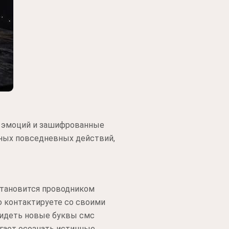
д эмоций и зашифрованные
чных повседневных действий,
становится проводником
ю контактируете со своими
Видеть новые буквы смс
гает осознать истинные