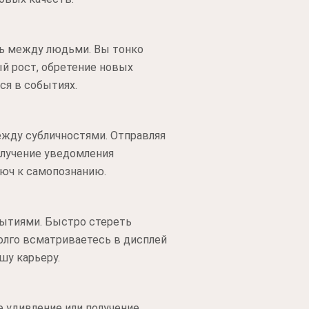
зь между людьми. Вы тонко
ый рост, обретение новых
ся в событиях.
ежду субличностями. Отправляя
олучение уведомления
люч к самопознанию.
рытиями. Быстро стереть
олго всматриваетесь в дисплей
шу карьеру.
е удивление или получение