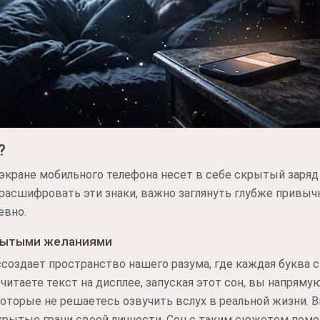
?
 экране мобильного телефона несет в себе скрытый заря
 расшифровать эти знаки, важно заглянуть глубже привы
евно.
рытыми желаниями
создает пространство нашего разума, где каждая буква 
читаете текст на дисплее, запуская этот сон, вы напряму
оторые не решаетесь озвучить вслух в реальной жизни. 
крытые грани своей личности. Сон с таким сюжетом помо