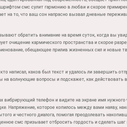
 шрифтом смс сулит гармонию в любви и скорое примирен
т на то, что ваш сон напрасно вызвал дневные пережив
ывают обратить внимание на время суток, когда вы увиде
нует очищение кармического пространства и скорое разр
аменование, обещающее прилив жизненных сил и новые тв
кто написал, каков был текст и удалось ли завершить от
ы на волнующие вопросы и подскажет, как действовать в
ах вибрирующий телефон и видите на экране имя нужного 
дке. Напряжение, которое копилось между вами наяву, нак
ытого и честного диалога, помогая преодолевать накопив
енное смс призывает отбросить гордость и сделать шаг 