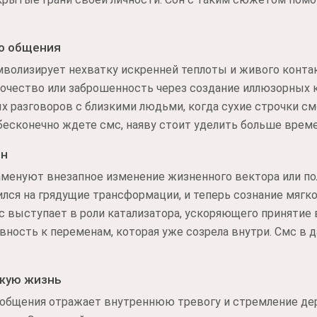
го общения
мволизирует нехватку искренней теплоты и живого конта
очество или заброшенность через создание иллюзорных к
 разговоров с близкими людьми, когда сухие строчки с
ы бесконечно ждете смс, наяву стоит уделить больше вре
ен
аменуют внезапное изменение жизненного вектора или по
лся на грядущие трансформации, и теперь сознание мягко
 выступает в роли катализатора, ускоряющего принятие
вность к переменам, которая уже созрела внутри. Смс в
жую жизнь
общения отражает внутреннюю тревогу и стремление де