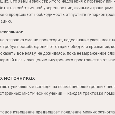
х. Это явный знак скрытого недоверия к партнеру или к
отать с собственной уверенностью, личными границами и
фоне предвещает необходимость отпустить гиперконтроль
мацию.
ысказанное
 но отправка смс не происходит, подсознание указывает н
 требует освобождения от старых обид или признаний, 
сказать все наяву, не дожидаясь, пока невыраженное сло
первый шаг к очищению внутреннего пространства от на
х источниках
гают уникальные взгляды на появление электронных писе
 старинных мистических учений — каждая трактовка помог
кстовое извещение предвещает появление мелких разногла