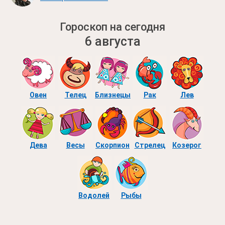
Гороскоп на сегодня
6 августа
Овен
Телец
Близнецы
Рак
Лев
Дева
Весы
Скорпион
Стрелец
Козерог
Водолей
Рыбы