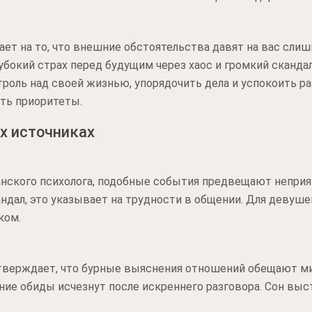
ет на то, что внешние обстоятельства давят на вас слиш
лубокий страх перед будущим через хаос и громкий сканда
роль над своей жизнью, упорядочить дела и успокоить ра
ть приоритеты.
х источниках
ского психолога, подобные события предвещают неприят
кандал, это указывает на трудности в общении. Для девуш
ком.
тверждает, что бурные выяснения отношений обещают мир
вние обиды исчезнут после искреннего разговора. Сон выс