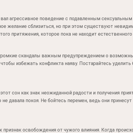
ывал агрессивное поведение с подавленным сексуальным 
ное желание сблизиться, но при этом существуют невиди
того притяжения, которое пока не находит естественного
 громкие скандалы важным предупреждением о возможных
 чтобы избежать конфликта наяву. Постарайтесь уделить
.
тот сон как знак неожиданной радости и получения прия
 не давала покоя. Не бойтесь перемен, ведь они принесут
к признак освобождения от чужого влияния. Когда происх