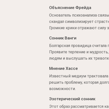
Объяснение Фрейда
Основатель психоанализа связ
скандал символизирует страст
Громкие крики отражают силу э
Сонник Ванги
Болгарская провидица считала
Проявите терпение и мудрость,
людям и выслушать их тревоги
Мнение Хассе
Известный медиум трактовала э
решить проблему, которая долго
возможности.
Эзотерический сонник
Этот образ рассматривается ка