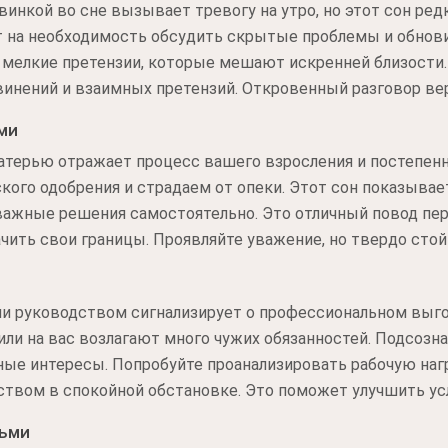
винкой во сне вызывает тревогу на утро, но этот сон ре
ет на необходимость обсудить скрытые проблемы и обнов
 мелкие претензии, которые мешают искренней близости
винений и взаимных претензий. Откровенный разговор ве
ми
атерью отражает процесс вашего взросления и постепенн
кого одобрения и страдаем от опеки. Этот сон показыва
ажные решения самостоятельно. Это отличный повод пе
чить свои границы. Проявляйте уважение, но твердо стойт
и руководством сигнализирует о профессиональном выгор
или на вас возлагают много чужих обязанностей. Подсозна
ные интересы. Попробуйте проанализировать рабочую наг
ством в спокойной обстановке. Это поможет улучшить ус
дьми