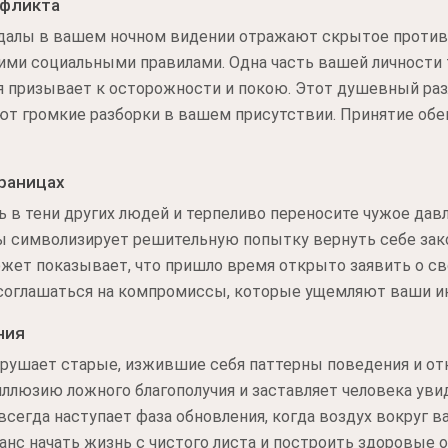
нфликта
ндалы в вашем ночном видении отражают скрытое проти
ми социальными правилами. Одна часть вашей личности 
я призывает к осторожности и покою. Этот душевный ра
т громкие разборки в вашем присутствии. Принятие обеи
границах
ь в тени других людей и терпеливо переносите чужое давл
ы символизирует решительную попытку вернуть себе зако
жет показывает, что пришло время открыто заявить о св
 соглашаться на компромиссы, которые ущемляют ваши и
ния
рушает старые, изжившие себя паттерны поведения и от
 иллюзию ложного благополучия и заставляет человека уви
сегда наступает фаза обновления, когда воздух вокруг в
нс начать жизнь с чистого листа и построить здоровые 