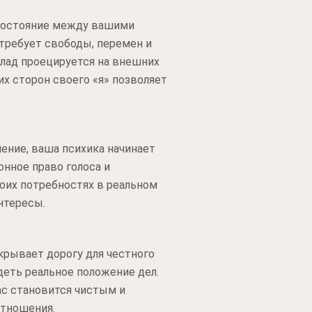
востояние между вашими
требует свободы, перемен и
злад проецируется на внешних
х сторон своего «я» позволяет
ение, ваша психика начинает
нное право голоса и
оих потребностях в реальном
нтересы.
крывает дорогу для честного
деть реальное положение дел.
ас становится чистым и
отношения.