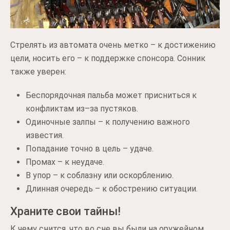
Стрелять из автомата очень метко – к достижению
цели, носить его – к поддержке спонсора. Сонник
также уверен:
Беспорядочная пальба может присниться к
конфликтам из–за пустяков.
Одиночные залпы – к получению важного
известия.
Попадание точно в цель – удаче.
Промах – к неудаче.
В упор – к соблазну или оскорблению.
Длинная очередь – к обострению ситуации.
Храните свои тайны!
К чему снится, что во сне вы были на оружейном