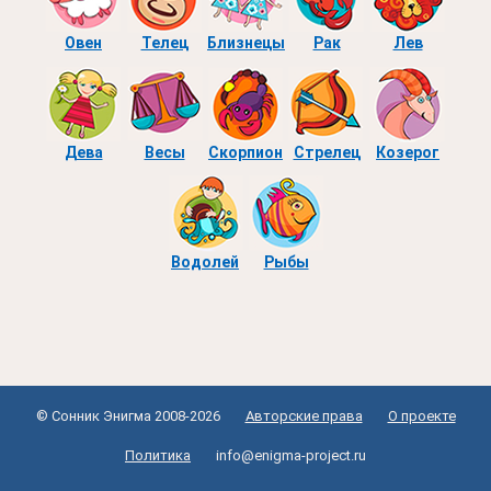
Овен
Телец
Близнецы
Рак
Лев
Дева
Весы
Скорпион
Стрелец
Козерог
Водолей
Рыбы
© Сонник Энигма 2008-2026
Авторские права
О проекте
Политика
info@enigma-project.ru