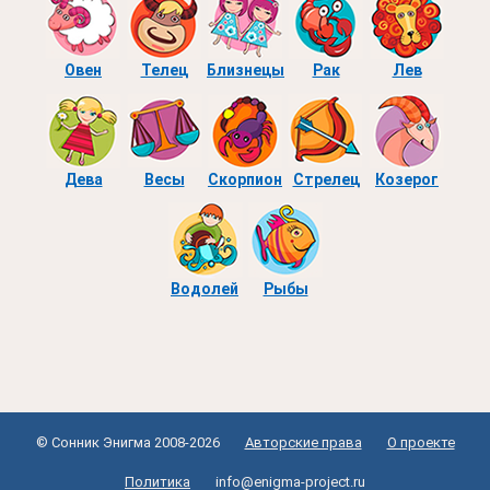
Овен
Телец
Близнецы
Рак
Лев
Дева
Весы
Скорпион
Стрелец
Козерог
Водолей
Рыбы
© Сонник Энигма 2008-2026
Авторские права
О проекте
Политика
info@enigma-project.ru