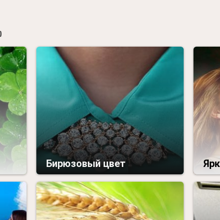

Бирюзовый цвет
Ярк