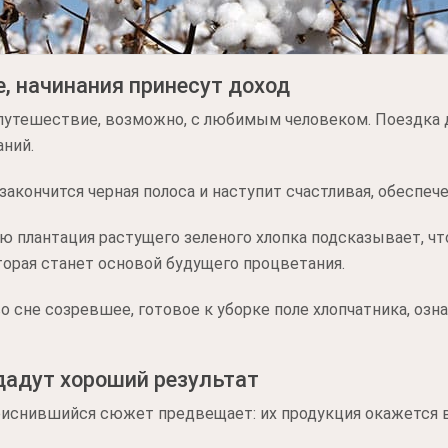
, начинания принесут доход
путешествие, возможно, с любимым человеком. Поездка 
аний.
закончится черная полоса и наступит счастливая, обеспеч
 плантация растущего зеленого хлопка подсказывает, чт
оторая станет основой будущего процветания.
 сне созревшее, готовое к уборке поле хлопчатника, озн
дадут хороший результат
приснившийся сюжет предвещает: их продукция окажется