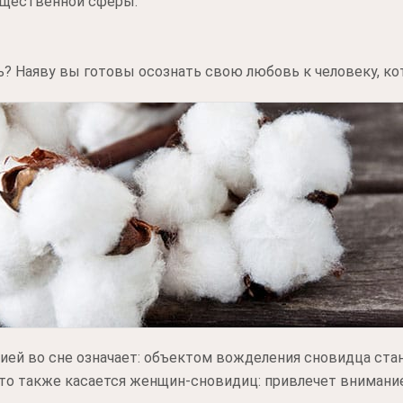
общественной сферы.
ь? Наяву вы готовы осознать свою любовь к человеку, ко
ей во сне означает: объектом вожделения сновидца стан
то также касается женщин-сновидиц: привлечет внимание 