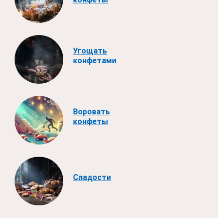
Угощать
конфетами
Воровать
конфеты
Сладости