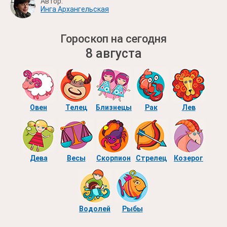
Автор:
Инга Архангельская
Гороскоп на сегодня
8 августа
Овен
Телец
Близнецы
Рак
Лев
Дева
Весы
Скорпион
Стрелец
Козерог
Водолей
Рыбы